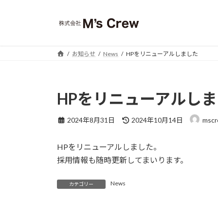
コ
ナ
ン
ビ
テ
ゲ
ン
ー
ツ
シ
お知らせ
News
HPをリニューアルしました
へ
ョ
ス
ン
キ
に
HPをリニューアルし
ッ
移
プ
動
最
2024年8月31日
2024年10月14日
msc
終
更
HPをリニューアルしました。
新
日
採用情報も随時更新してまいります。
時
:
News
カテゴリー